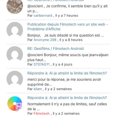
@oocieni , Je confirme, il semble bien qu'il y ait
un p...
Par
carlbernard
,
Il y a 7 heures
Publication depuis Filmotech vers un site web -
Problèlme d'Affiche
Bonjour, Je suis désolé si ma question est ...
Par
Anonyme 298
,
Il y a 8 heures
RE: Gestfilms / Filmotech Android
@oocieni Bonjour, même soucis que jeanvaljean
plus haut...
Par
ST07AG11
,
Il y a 4 jours
Répondre à: Ai-je atteint la limite de filmotech?
merci pour la réponse, je me souviens avoir
supprimé de...
Par
kilam
,
Il y a 2 semaines
Répondre à: Ai-je atteint la limite de filmotech?
Normalement il n'y a pas de limites, sauf celles
de la ...
Par
Filmotech
,
Il y a 2 semaines