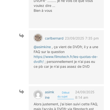
DVDFR" ......... je ne vois ce que vous
voulez dire ...
Bien à vous
carlbernard
23/09/2025 7:35 pm
@asimkine
, ça vient de DVDfr, il y a une
FAQ sur la question
https://www.filmotech.fr/les-quotas-de-
dvdfr/
; personnellement je n'ai pas eu
ce pb car je n'ai pas assez de DVD
asimk
24/09/2025
Début
du sujet
ine
8:14 am
Alors justement, j'ai bien suivi cette FAQ,
mais l'accès à DVDfr via filmotech est