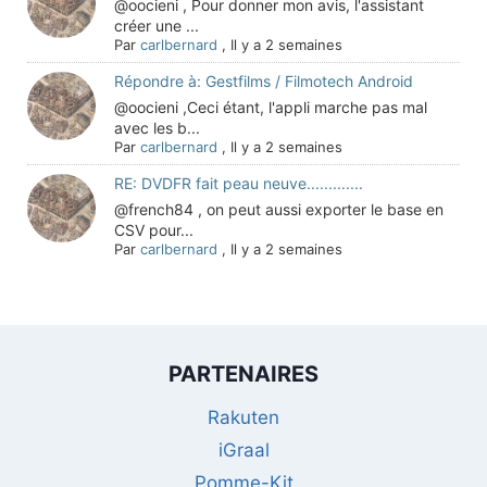
@oocieni , Pour donner mon avis, l'assistant
créer une ...
Par
carlbernard
,
Il y a 2 semaines
Répondre à: Gestfilms / Filmotech Android
@oocieni ,Ceci étant, l'appli marche pas mal
avec les b...
Par
carlbernard
,
Il y a 2 semaines
RE: DVDFR fait peau neuve.............
@french84 , on peut aussi exporter le base en
CSV pour...
Par
carlbernard
,
Il y a 2 semaines
PARTENAIRES
Rakuten
iGraal
Pomme-Kit