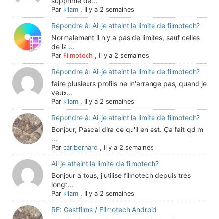
supprimé de...
Par
kilam
,
Il y a 2 semaines
Répondre à: Ai-je atteint la limite de filmotech?
Normalement il n'y a pas de limites, sauf celles
de la ...
Par
Filmotech
,
Il y a 2 semaines
Répondre à: Ai-je atteint la limite de filmotech?
faire plusieurs profils ne m'arrange pas, quand je
veux...
Par
kilam
,
Il y a 2 semaines
Répondre à: Ai-je atteint la limite de filmotech?
Bonjour, Pascal dira ce qu'il en est. Ça fait qd m
...
Par
carlbernard
,
Il y a 2 semaines
Ai-je atteint la limite de filmotech?
Bonjour à tous, j'utilise filmotech depuis très
longt...
Par
kilam
,
Il y a 2 semaines
RE: Gestfilms / Filmotech Android