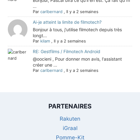
Bonjour, Pascal dira ce qu'il en est. Ça fait qd m
...
Par
carlbernard
,
Il y a 2 semaines
Ai-je atteint la limite de filmotech?
Bonjour à tous, j'utilise filmotech depuis très
longt...
Par
kilam
,
Il y a 2 semaines
RE: Gestfilms / Filmotech Android
@oocieni , Pour donner mon avis, l'assistant
créer une ...
Par
carlbernard
,
Il y a 2 semaines
PARTENAIRES
Rakuten
iGraal
Pomme-Kit