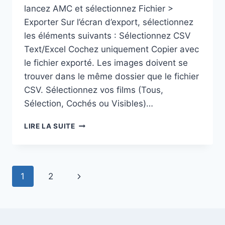
lancez AMC et sélectionnez Fichier >
Exporter Sur l’écran d’export, sélectionnez
les éléments suivants : Sélectionnez CSV
Text/Excel Cochez uniquement Copier avec
le fichier exporté. Les images doivent se
trouver dans le même dossier que le fichier
CSV. Sélectionnez vos films (Tous,
Sélection, Cochés ou Visibles)…
IMPORTER
LIRE LA SUITE
UNE
BASE
AMC
Navigation
Page
1
2
de
suivante
page