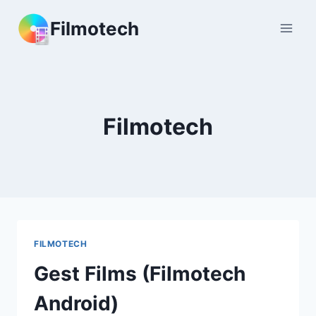
Aller
Filmotech
au
contenu
Filmotech
FILMOTECH
Gest Films (Filmotech
Android)