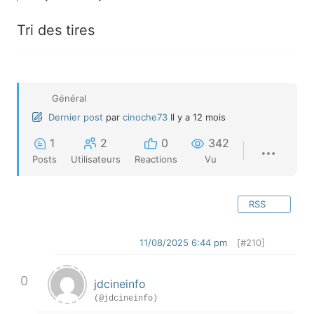
Tri des tires
Général
Dernier post
par
cinoche73
Il y a 12 mois
1
2
0
342
Posts
Utilisateurs
Reactions
Vu
RSS
11/08/2025 6:44 pm
[#210]
0
jdcineinfo
(@jdcineinfo)