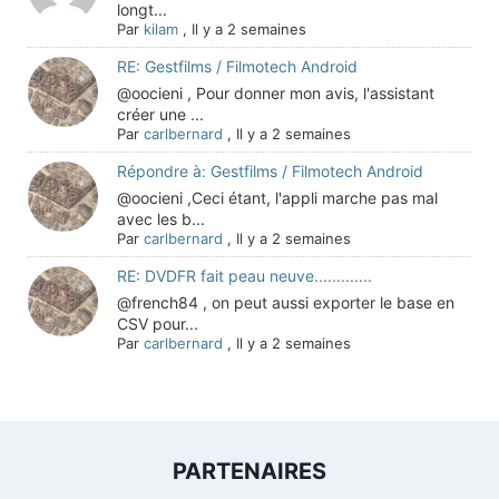
longt...
Par
kilam
,
Il y a 2 semaines
RE: Gestfilms / Filmotech Android
@oocieni , Pour donner mon avis, l'assistant
créer une ...
Par
carlbernard
,
Il y a 2 semaines
Répondre à: Gestfilms / Filmotech Android
@oocieni ,Ceci étant, l'appli marche pas mal
avec les b...
Par
carlbernard
,
Il y a 2 semaines
RE: DVDFR fait peau neuve.............
@french84 , on peut aussi exporter le base en
CSV pour...
Par
carlbernard
,
Il y a 2 semaines
PARTENAIRES