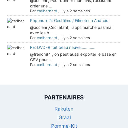
@oocieni , Pour donner mon avis, l'assistant
créer une ...
Par
carlbernard
,
Il y a 2 semaines
Répondre à: Gestfilms / Filmotech Android
@oocieni ,Ceci étant, l'appli marche pas mal
avec les b...
Par
carlbernard
,
Il y a 2 semaines
RE: DVDFR fait peau neuve.............
@french84 , on peut aussi exporter le base en
CSV pour...
Par
carlbernard
,
Il y a 2 semaines
PARTENAIRES
Rakuten
iGraal
Pomme-Kit